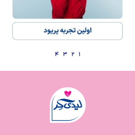
۴
۳
۲
۱