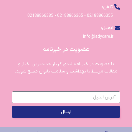
تلفن:
02188866355 - 02188866365 - 02188866385
ایمیل:
info@ladycare.ir
عضویت در خبرنامه
با عضویت در خبرنامه لیدی کر، از جدیدترین اخبار و
مقالات مرتبط با بهداشت و سلامت بانوان مطلع شوید.
ارسال